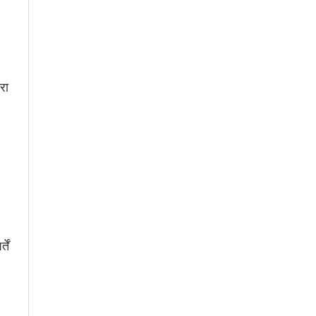
रा
ें