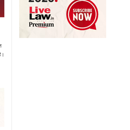
त
है।