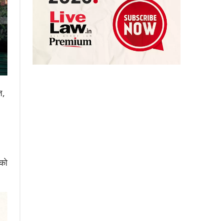
ज,
 को