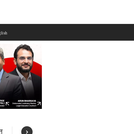
lish
त