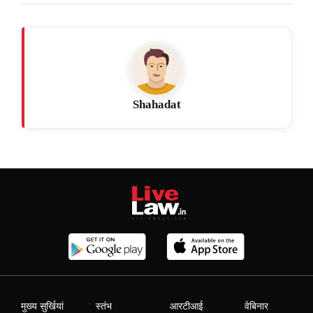
Shahadat
मुख्य सुर्खियां
स्तंभ
आरटीआई
वेबिनार