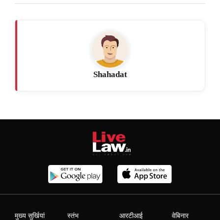
Shahadat
मुख्य सुर्खियां
स्तंभ
आरटीआई
वेबिनार