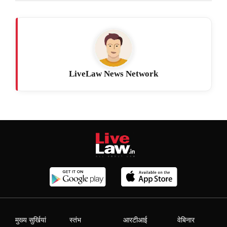
LiveLaw News Network
मुख्य सुर्खियां
स्तंभ
आरटीआई
वेबिनार