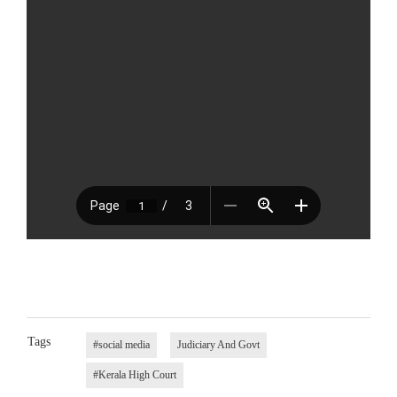
Tags
#social media
Judiciary And Govt
#Kerala High Court