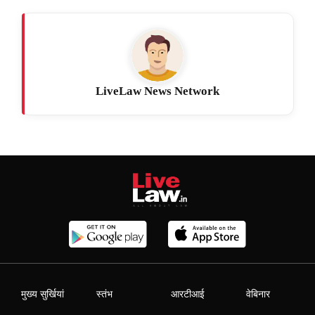
LiveLaw News Network
मुख्य सुर्खियां
स्तंभ
आरटीआई
वेबिनार