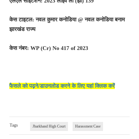
एलएल साइटेशन: 2023 लाइव लॉ (झा) 139
केस टाइटल: नवल कुमार कनोडिया @ नवल कनोडिया बनाम
झारखंड राज्य
केस नंबर: WP (Cr) No 417 of 2023
फैसले को पढ़ने/डाउनलोड करने के लिए यहां क्लिक करें
Tags
Jharkhand High Court
Harassment Case