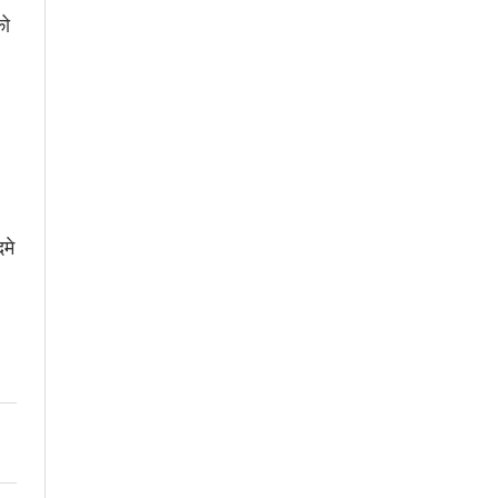
को
मे