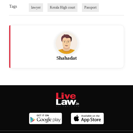
Tags
lawyer
Kerala High court
Passport
Shahadat