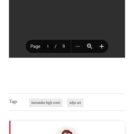
Tags
karnataka high court
ndps act