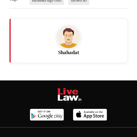
karnataka high court
sarfaesi act
Shahadat