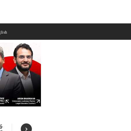
lish
ट