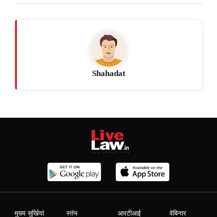
Shahadat
मुख्य सुर्खियां
स्तंभ
आरटीआई
वेबिनार