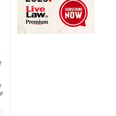
ट
ा
ों