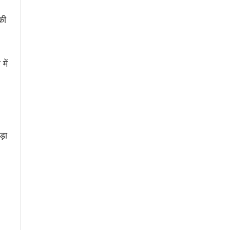
की
में
ड़ा