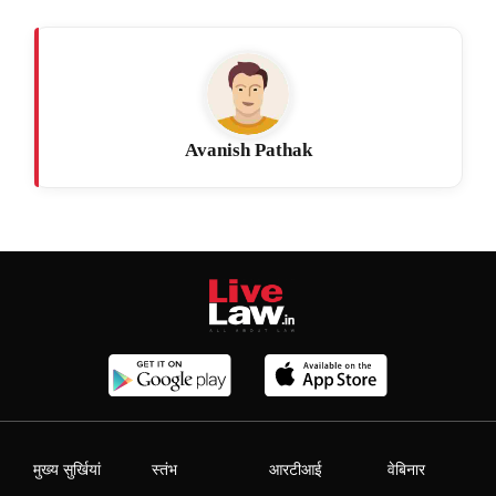
Avanish Pathak
मुख्य सुर्खियां
स्तंभ
आरटीआई
वेबिनार