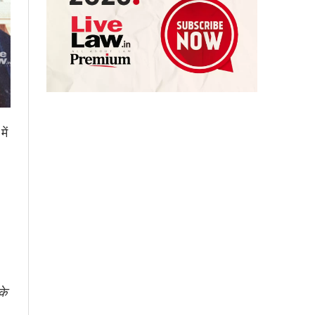
ें
के