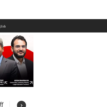
lish
ीं