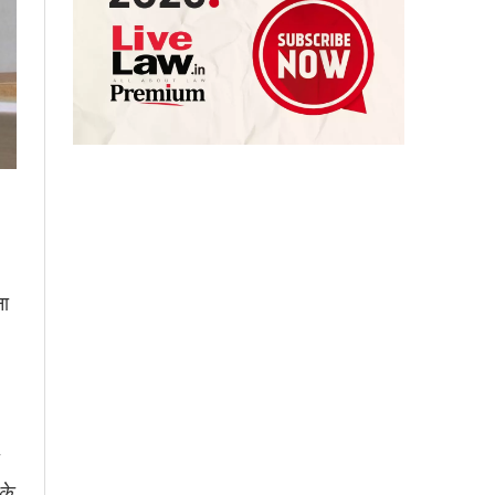
ना
के