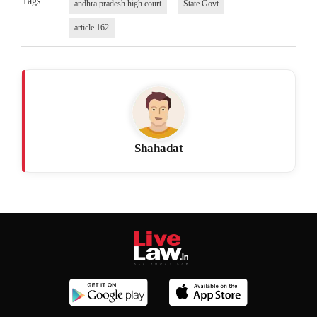
Tags
andhra pradesh high court
State Govt
article 162
Shahadat