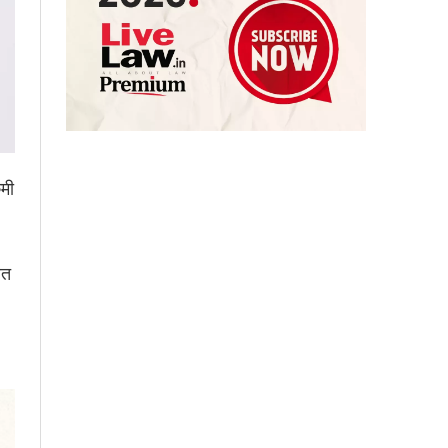
कमी
रत