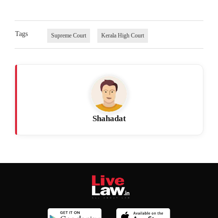
Tags
Supreme Court
Kerala High Court
Shahadat