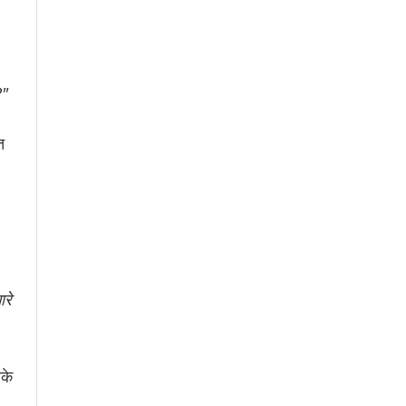
?"
त
रे
सके