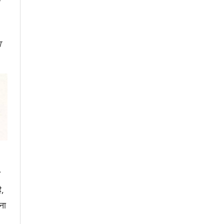
ा
ै,
ना