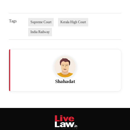
Tags
Supreme Court
Kerala High Court
India Railway
Shahadat