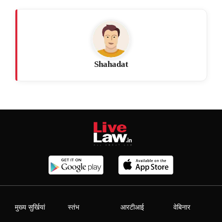
Shahadat
मुख्य सुर्खियां
स्तंभ
आरटीआई
वेबिनार