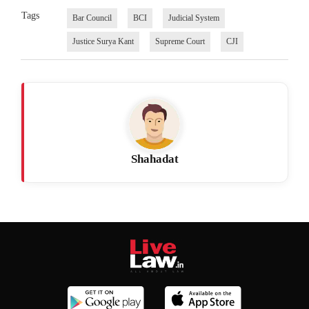
Tags
Bar Council
BCI
Judicial System
Justice Surya Kant
Supreme Court
CJI
Shahadat