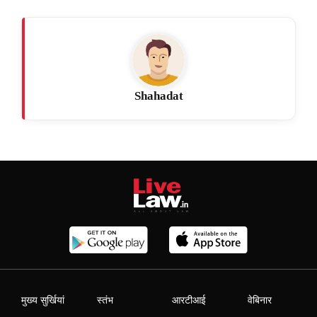
Shahadat
मुख्य सुर्खियां
स्तंभ
आरटीआई
वेबिनार