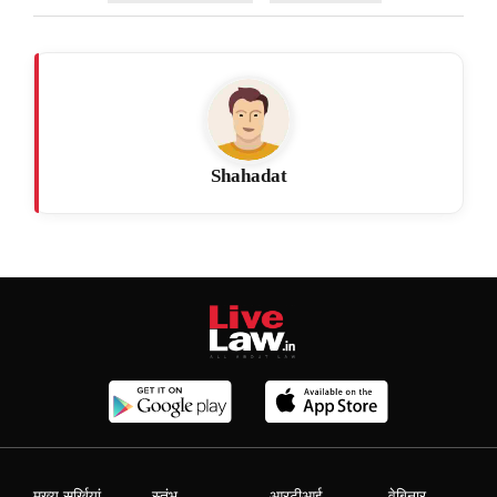
Shahadat
मुख्य सुर्खियां
स्तंभ
आरटीआई
वेबिनार