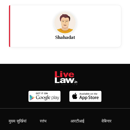
Shahadat
मुख्य सुर्खियां
स्तंभ
आरटीआई
वेबिनार