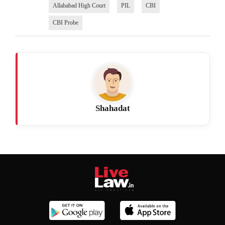
Allahabad High Court
PIL
CBI
CBI Probe
Shahadat