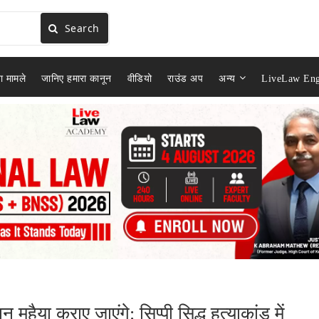
Search
ा मामले
जानिए हमारा कानून
वीडियो
राउंड अप
अन्य
LiveLaw Eng
ुहैया कराए जाएंगे: सिप्पी सिद्धू हत्याकांड में