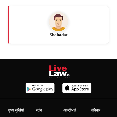
Shahadat
मुख्य सुर्खियां
स्तंभ
आरटीआई
वेबिनार