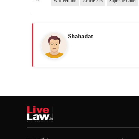
Writ Petition
Article 226
Supreme Court
Shahadat