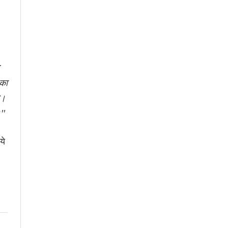
 का
ै।
''
ये