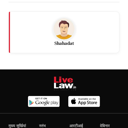
Shahadat
मुख्य सुर्खियां
स्तंभ
आरटीआई
वेबिनार