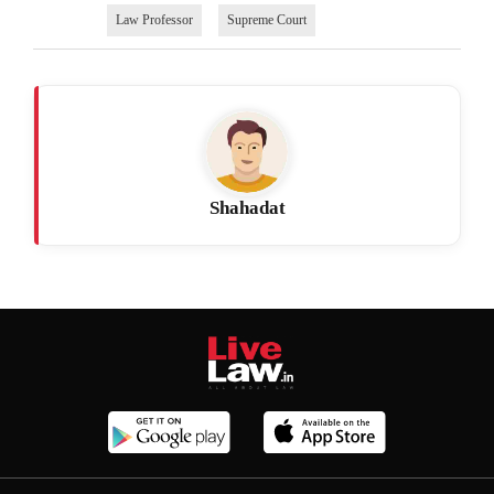
Law Professor
Supreme Court
Shahadat