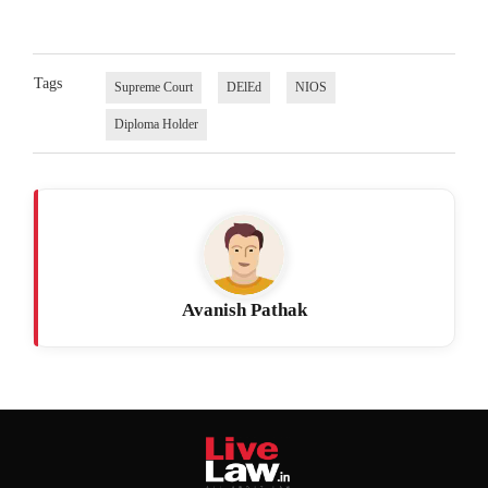
Tags
Supreme Court
DElEd
NIOS
Diploma Holder
Avanish Pathak