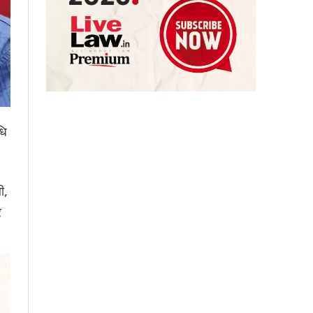
धि
ी,
र