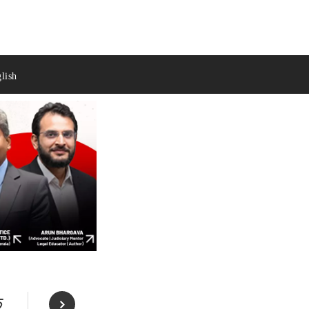
lish
क