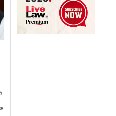
ति
र
तक