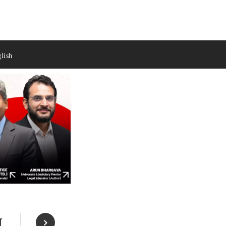
lish
ा