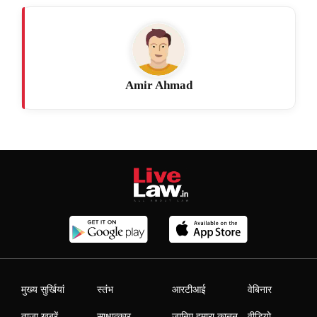
Amir Ahmad
मुख्य सुर्खियां
स्तंभ
आरटीआई
वेबिनार
ताजा खबरें
साक्षात्कार
जानिए हमारा कानून
वीडियो