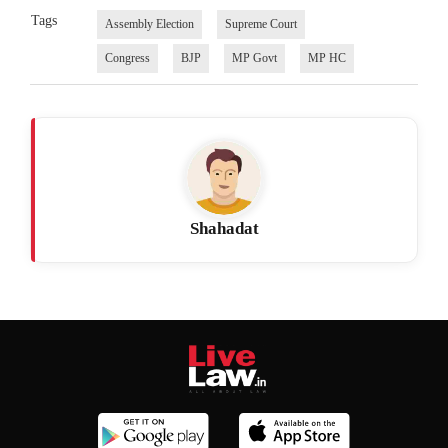
Tags
Assembly Election
Supreme Court
Congress
BJP
MP Govt
MP HC
Shahadat