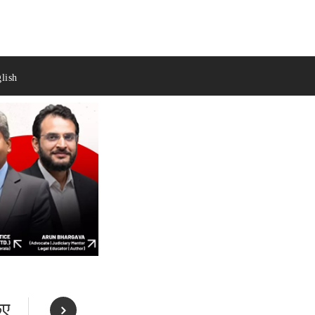
lish
िए