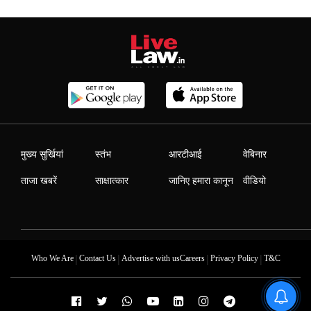
मुख्य सुर्खियां
स्तंभ
आरटीआई
वेबिनार
ताजा खबरें
साक्षात्कार
जानिए हमारा कानून
वीडियो
|
|
|
|
Who We Are
Contact Us
Advertise with us
Careers
Privacy Policy
T&C