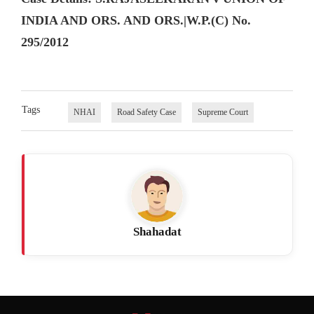
INDIA AND ORS. AND ORS.|W.P.(C) No.
295/2012
Tags
NHAI
Road Safety Case
Supreme Court
Shahadat