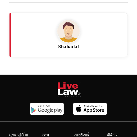
Shahadat
मुख्य सुर्खियां
स्तंभ
आरटीआई
वेबिनार