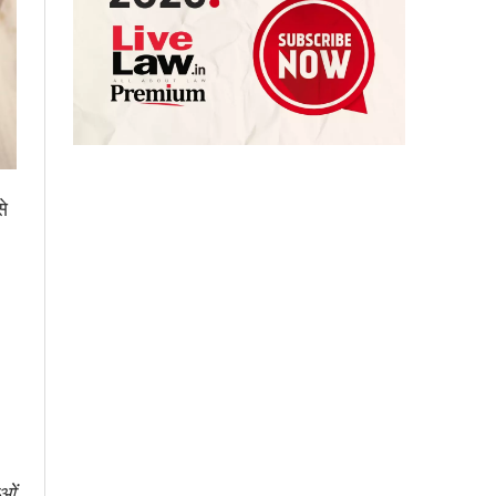
से
ाओं