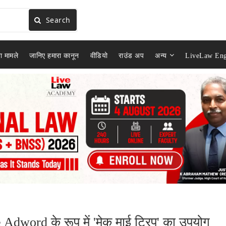
Search
ा मामले
जानिए हमारा कानून
वीडियो
राउंड अप
अन्य
LiveLaw Eng
e Adword के रूप में 'मेक माई ट्रिप' का उपयोग