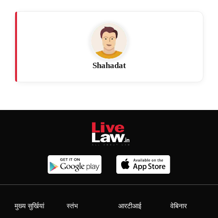
Shahadat
मुख्य सुर्खियां
स्तंभ
आरटीआई
वेबिनार