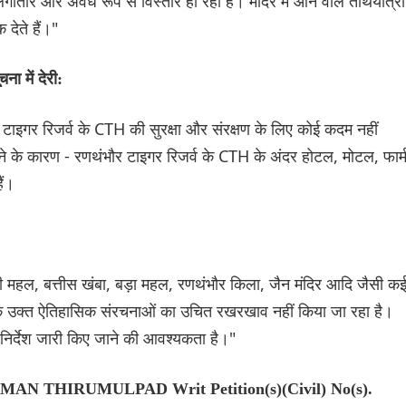
गातार और अवैध रूप से विस्तार हो रहा है। मंदिर में आने वाले तीर्थयात्री
 देते हैं।"
 में देरी:
 टाइगर रिजर्व के CTH की सुरक्षा और संरक्षण के लिए कोई कदम नहीं
े के कारण - रणथंभौर टाइगर रिजर्व के CTH के अंदर होटल, मोटल, फार्
ैं।
गी महल, बत्तीस खंबा, बड़ा महल, रणथंभौर किला, जैन मंदिर आदि जैसी क
 कि उक्त ऐतिहासिक संरचनाओं का उचित रखरखाव नहीं किया जा रहा है।
निर्देश जारी किए जाने की आवश्यकता है।"
ARMAN THIRUMULPAD Writ Petition(s)(Civil) No(s).