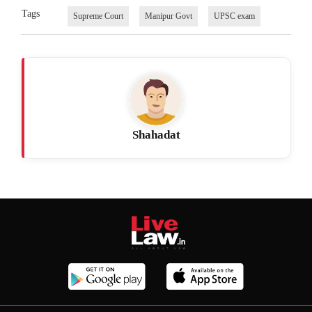
Tags
Supreme Court
Manipur Govt
UPSC exam
Shahadat