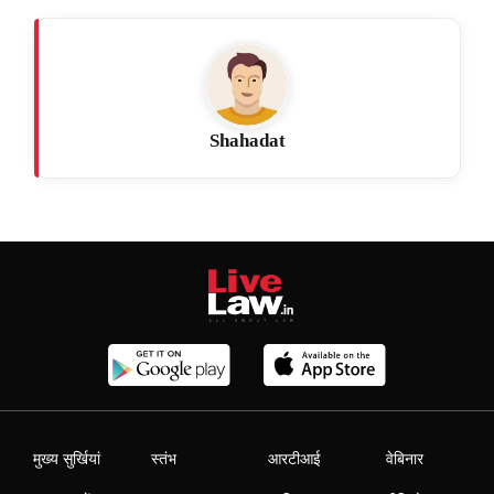
Shahadat
मुख्य सुर्खियां
स्तंभ
आरटीआई
वेबिनार