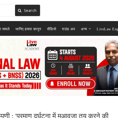
Search
ा मामले
जानिए हमारा कानून
वीडियो
राउंड अप
अन्य
LiveLaw Eng
णी : 'परमाणु दुर्घटना में मुआवजा तय करने की