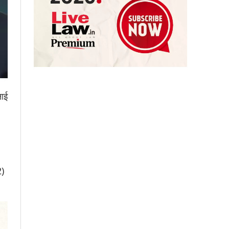
नाई
2)