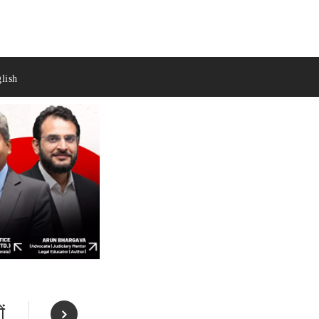
lish
ं